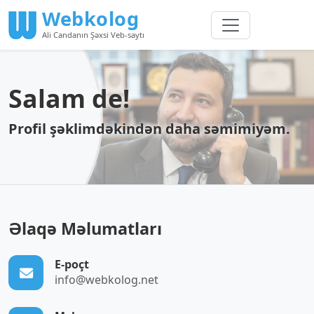
Webkolog
Ali Candanın Şəxsi Veb-saytı
Salam de!
Profil şəklimdəkindən daha səmimiyəm.
Əlaqə Məlumatları
E-poçt
info@webkolog.net