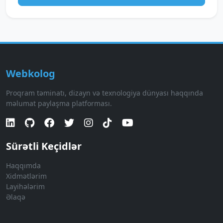
Webkolog
Proqram təminatı, dizayn və texnologiya dünyası haqqında
məlumat paylaşma platforması.
Sürətli Keçidlər
Haqqımda
Xidmətlərim
Layihələrim
Əlaqə