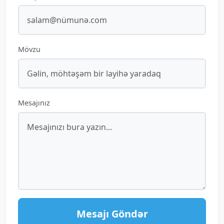
Mövzu
Mesajınız
Mesajı Göndər