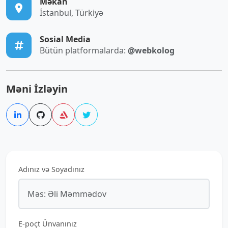
Məkan
İstanbul, Türkiyə
Sosial Media
Bütün platformalarda:
@webkolog
Məni İzləyin
Adınız və Soyadınız
E-poçt Ünvanınız